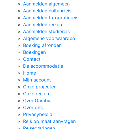
Projecten
Aanmelden algemeen
Aanmelden cultuurreis
Over
Aanmelden fotografiereis
ons
Aanmelden reizen
Veel
Aanmelden studiereis
gestelde
Algemene voorwaarden
vragen
Boeking afronden
Boekingen
Reiservaringen
Contact
De accommodatie
Travel2Learn
Home
Podcasts
Mijn account
Aanmelden
Onze projecten
reizen
Onze reizen
Over Gambia
Contact
Over ons
Privacybeleid
Reis op maat aanvragen
Reiservaringen