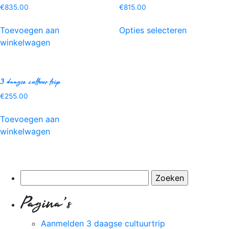
€
835.00
€
815.00
Toevoegen aan
Opties selecteren
winkelwagen
Home
3 daagse cultuur trip
Visie
€
255.00
van
Travel2learn
Toevoegen aan
winkelwagen
Onze
reizen
De
Zoeken
accommodatie
naar:
Over
Pagina's
Gambia
Aanmelden 3 daagse cultuurtrip