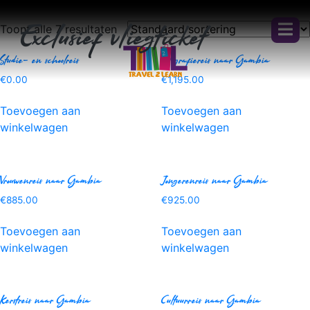
Toont alle 7 resultaten
Exclusief vliegticket
Studie- en schoolreis
Fotografiereis naar Gambia
€
0.00
€
1,195.00
Toevoegen aan
Toevoegen aan
winkelwagen
winkelwagen
Vrouwenreis naar Gambia
Jongerenreis naar Gambia
€
885.00
€
925.00
Toevoegen aan
Toevoegen aan
winkelwagen
winkelwagen
Kerstreis naar Gambia
Cultuurreis naar Gambia