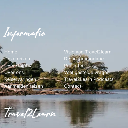
Informatie
Home
Visie van Travel2learn
Onze reizen
De accommodatie
Over Gambia
Projecten
Over ons
Veel gestelde vragen
Reiservaringen
Travel2Learn Podcasts
Aanmelden reizen
Contact
Travel2Learn