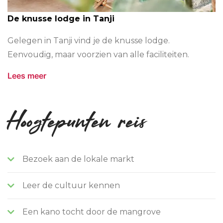
Over
Gambia
De knusse lodge in Tanji
Projecten
Gelegen in Tanji vind je de knusse lodge.
Eenvoudig, maar voorzien van alle faciliteiten.
Over
ons
Lees meer
Veel
gestelde
vragen
Hoogtepunten reis
Reiservaringen
Travel2Learn
Bezoek aan de lokale markt
Podcasts
Aanmelden
Leer de cultuur kennen
reizen
Een kano tocht door de mangrove
Contact