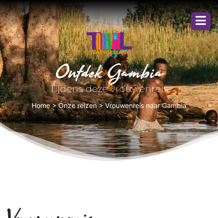
Ontdek Gambia
Tijdens deze vrouwenreis
Home
>
Onze reizen
>
Vrouwenreis naar Gambia