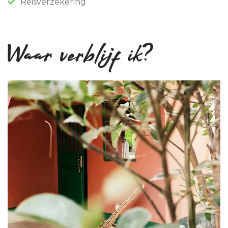
Reisverzekering
Waar verblijf ik?
Home
Visie
van
Travel2learn
Onze
reizen
De
accommodatie