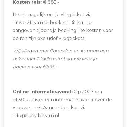
Kosten reis:
€ 885,-
voor de lokale gemeenschap normaal is, kan voor
ons moeilijk voor te stellen zijn. Wij helpen je die
Het is mogelijk om je vliegticket via
culturele verschillen te begrijpen en verbinden je
Travel2Learn te boeken. Dit kun je
met de gemeenschappen die we bezoeken.
aangeven tijdens je boeking. De kosten voor
de reis zijn exclusief vliegtickets.
Onze missie is om reizen te creëren die een
blijvende impact hebben. We bieden niet alleen
Wij vliegen met Corendon en kunnen een
hulp, maar geven de lokale gemeenschappen de
ticket incl. 20 kilo ruimbagage voor je
kans om zichzelf op te bouwen voor de lange
boeken voor €695,-
termijn. Het gaat erom dat zij in hun eigen kracht
komen te staan, zodat ze kunnen blijven groeien,
ook na onze reis.
Online informatieavond:
Op 2027 om
19.30 uur is er een informatie avond over de
Onze reizen zijn gebaseerd op wederkerigheid:
vrouwenreis. Aanmelden kan via
zowel de reiziger als de lokale bevolking profiteren
info@travel2learn.nl
van de ervaringen en kennis die we met elkaar
delen. We blijven nieuwsgierig en kritisch, zodat we